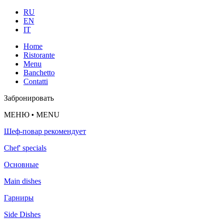
RU
EN
IT
Home
Ristorante
Menu
Banchetto
Contatti
Забронировать
МЕНЮ • MENU
Шеф-повар рекомендует
Chef' specials
Основные
Main dishes
Гарниры
Side Dishes