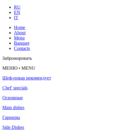
RU
EN
IT
Home
About
Menu
Banquet
Contacts
Забронировать
МЕНЮ • MENU
Шеф-повар рекомендует
Chef' specials
Основные
Main dishes
Гарниры
Side Dishes